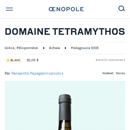
TROUVE TA BOUTEILLE !
DOMAINE TETRAMYTHOS
NOS ENGAGEMENTS
Grèce, Péloponnèse
Achaia
Malagousia 2025
MAGAZINE
22,05 $
BLANC
BIENTÔT DISPONIBLE
NOS VINS
Par
Panayiotis Papagiannopoulos
FORMAT : 750 ML
NOS VIGNERONS
NOS HISTOIRES
CONTACT