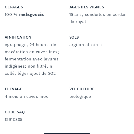
CÉPAGES
ÂGES DES VIGNES
100 %
malagousia
15 ans; conduites en cordon
de royat
VINIFICATION
SOLS
égrappage; 24 heures de
argilo-calcaires
macération en cuves inox;
fermentation avec levures
indigènes; non filtré, ni
collé; léger ajout de SO2
ÉLEVAGE
VITICULTURE
4 mois en cuves inox
biologique
CODE SAQ
12910335