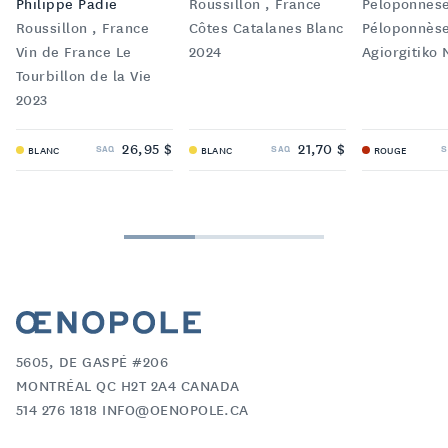
Philippe Padié
Roussillon , France
Péloponnèse
Roussillon , France
Côtes Catalanes Blanc
Péloponnès
Vin de France Le
2024
Agiorgitiko 
Tourbillon de la Vie
2023
26,95 $
21,70 $
SAQ
SAQ
S
BLANC
BLANC
ROUGE
5605, DE GASPÉ #206
MONTRÉAL QC H2T 2A4 CANADA
514 276 1818 INFO@OENOPOLE.CA