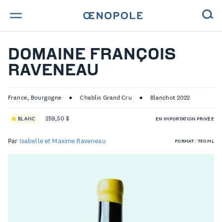
TROUVE TA BOUTEILLE !
DOMAINE FRANÇOIS
RAVENEAU
NOS ENGAGEMENTS
MAGAZINE
France, Bourgogne
Chablis Grand Cru
Blanchot 2022
259,50 $
BLANC
EN IMPORTATION PRIVÉE
NOS VINS
Par
Isabelle et Maxime Raveneau
FORMAT : 750 ML
NOS VIGNERONS
NOS HISTOIRES
CONTACT