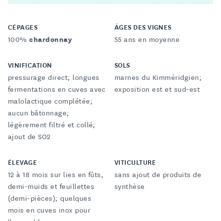
CÉPAGES
ÂGES DES VIGNES
100%
chardonnay
55 ans en moyenne
VINIFICATION
SOLS
pressurage direct; longues
marnes du Kimméridgien;
fermentations en cuves avec
exposition est et sud-est
malolactique complétée;
aucun bâtonnage;
légèrement filtré et collé;
ajout de SO2
ÉLEVAGE
VITICULTURE
12 à 18 mois sur lies en fûts,
sans ajout de produits de
demi-muids et feuillettes
synthèse
(demi-pièces); quelques
mois en cuves inox pour