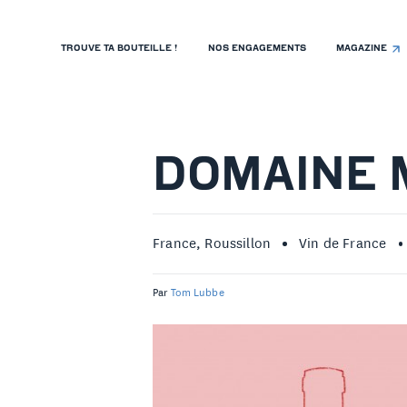
TROUVE TA BOUTEILLE !
NOS ENGAGEMENTS
MAGAZINE
TROUVE TA BOUTEILLE !
NOS ENGAGEMENTS
MAGAZINE
DOMAINE 
NOS VINS
NOS VIGNERONS
France, Roussillon
Vin de France
NOS HISTOIRES
Par
Tom Lubbe
CONTACT
ISTE DE PRIX RESTAURANTS
OLITIQUE DE CONFIDENTIALITÉ
 PROPOS