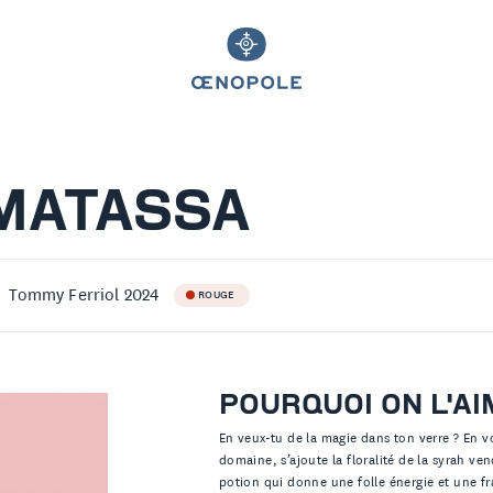
MATASSA
Tommy Ferriol 2024
ROUGE
POURQUOI ON L'AI
En veux-tu de la magie dans ton verre ? En v
domaine, s’ajoute la floralité de la syrah ve
potion qui donne une folle énergie et une f