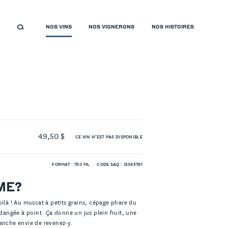
NOS VINS
NOS VIGNERONS
NOS HISTOIRES
49,50 $
CE VIN N'EST PAS DISPONIBLE
FORMAT : 750 ML
CODE SAQ : 15365791
ME?
oilà ! Au muscat à petits grains, cépage phare du
ndangée à point. Ça donne un jus plein fruit, une
ranche envie de revenez-y.