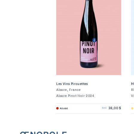
Les Vins Pirouettes
M
Alsace, France
R
Alsace Pinot Noir 2024
V
38,00 $
ROUGE
SAQ