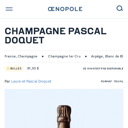
TROUVE TA BOUTEILLE !
CHAMPAGNE PASCAL
DOQUET
NOS ENGAGEMENTS
MAGAZINE
France, Champagne
Champagne 1er Cru
Arpège, Blanc de Blan
91,50 $
BULLES
CE VIN N'EST PAS DISPONIBLE
NOS VINS
Par
Laure et Pascal Doquet
FORMAT : 750 ML
NOS VIGNERONS
NOS HISTOIRES
CONTACT