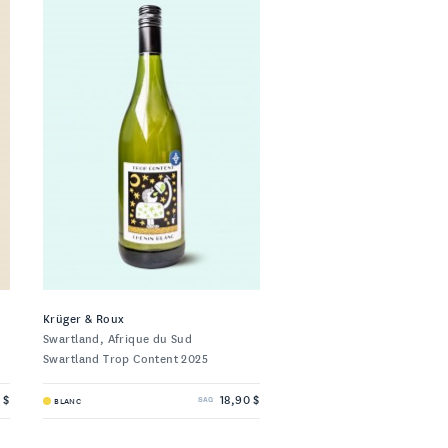
Krüger & Roux
Swartland, Afrique du Sud
Swartland Trop Content 2025
 $
18,90 $
BLANC
SAQ