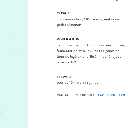
CÉPAGES
50%
maccabeu
, 50%
verdil
,
malvasia
,
pedro ximenez
VINIFICATION
égrappage partiel; 4 heures de macération;
fermentation avec levures indigènes en
tijanas
; légèrement filtré, ni collé; ajout
léger de So2
ÉLEVAGE
plus de 10 mois en
tijanas
PARTAGER CE PRODUIT
FACEBOOK
TWIT