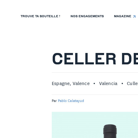
TROUVE TA BOUTEILLE !
NOS ENGAGEMENTS
MAGAZINE
TROUVE TA BOUTEILLE !
NOS ENGAGEMENTS
MAGAZINE
CELLER D
NOS VINS
NOS VIGNERONS
Espagne, Valence
Valencia
Culle
NOS HISTOIRES
Par
Pablo Calatayud
CONTACT
ISTE DE PRIX RESTAURANTS
OLITIQUE DE CONFIDENTIALITÉ
 PROPOS