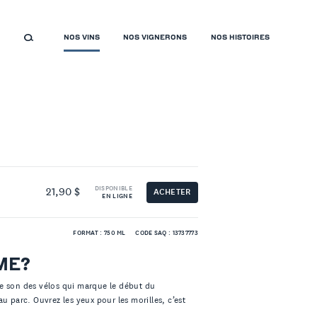
NOS VINS
NOS VIGNERONS
NOS HISTOIRES
DISPONIBLE
21,90 $
ACHETER
EN LIGNE
FORMAT : 750 ML
CODE SAQ : 13737773
ME?
, le son des vélos qui marque le début du
u parc. Ouvrez les yeux pour les morilles, c’est
!