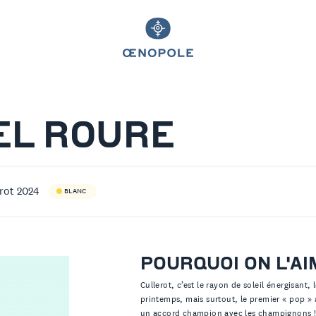
EL ROURE
rot 2024
BLANC
POURQUOI ON L'AI
Cullerot, c’est le rayon de soleil énergisant
printemps, mais surtout, le premier « pop » a
un accord champion avec les champignons 