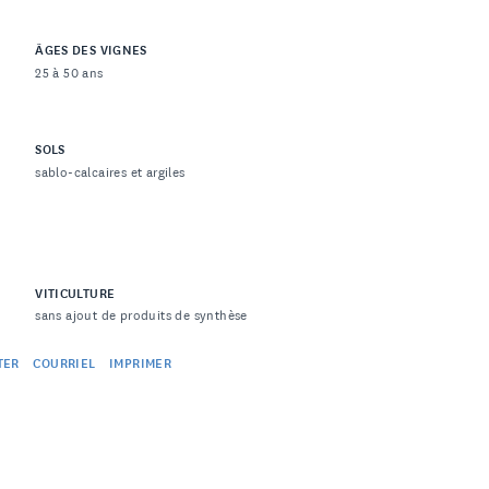
ÂGES DES VIGNES
25 à 50 ans
SOLS
sablo-calcaires et argiles
VITICULTURE
sans ajout de produits de synthèse
TER
COURRIEL
IMPRIMER