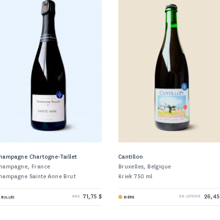
hampagne Chartogne-Taillet
Cantillon
hampagne, France
Bruxelles, Belgique
hampagne Sainte Anne Brut
Kriek 750 ml
71,75 $
26,45
BULLES
BIÈRE
SAQ
EN LOTERIE