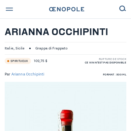
TROUVE TA BOUTEILLE !
ARIANNA OCCHIPINTI
NOS ENGAGEMENTS
Italie, Sicile
Grappa di Frappato
MAGAZINE
RUPTURE DE STOCK
102,75 $
SPIRITUEUX
CE VIN N'EST PAS DISPONIBLE
NOS VINS
Par
Arianna Occhipinti
FORMAT : 500 ML
NOS VIGNERONS
NOS HISTOIRES
CONTACT