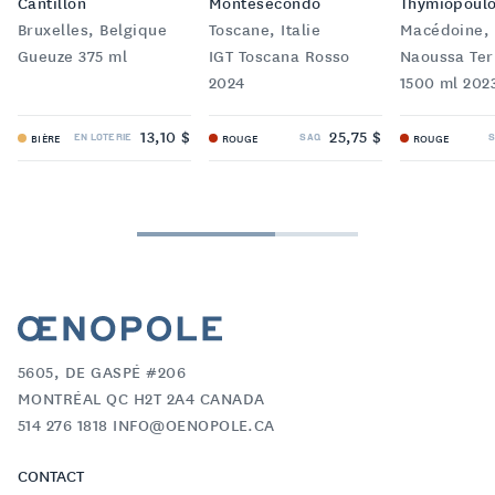
Cantillon
Montesecondo
Thymiopoul
Bruxelles, Belgique
Toscane, Italie
Macédoine,
Gueuze 375 ml
IGT Toscana Rosso
Naoussa Terr
2024
1500 ml 202
13,10 $
25,75 $
EN LOTERIE
SAQ
BIÈRE
ROUGE
ROUGE
5605, DE GASPÉ #206
MONTRÉAL QC H2T 2A4 CANADA
514 276 1818 INFO@OENOPOLE.CA
CONTACT